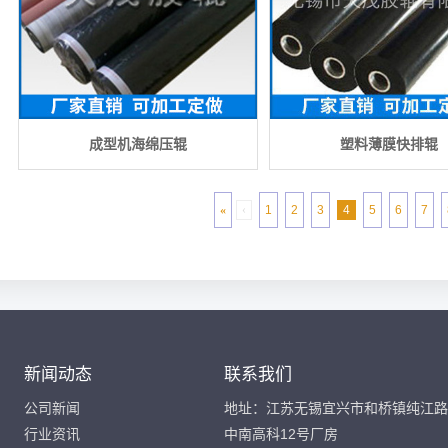
成型机海绵压辊
塑料薄膜快排辊
«
‹
1
2
3
4
5
6
7
新闻动态
联系我们
公司新闻
地址：江苏无锡宜兴市和桥镇纯江路
行业资讯
中南高科12号厂房