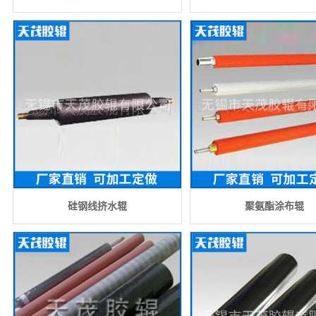
硅钢线挤水辊
聚氨酯涂布辊