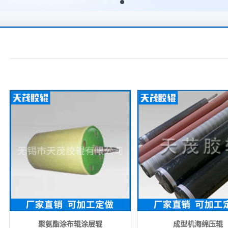
聚氨酯涂布辊涂层辊
成型机海绵压辊