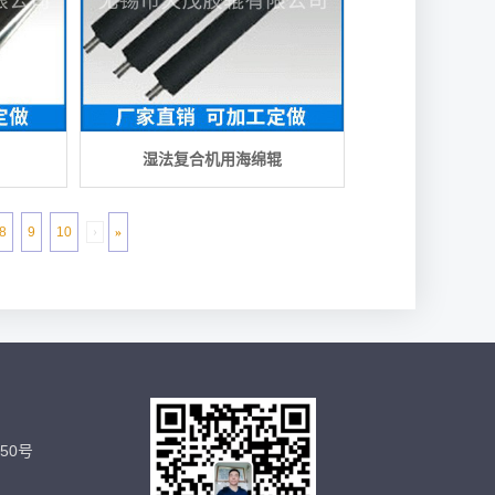
湿法复合机用海绵辊
8
9
10
›
»
50号