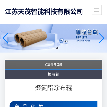
全国销售与服务热线
工业胶辊专家
(86)
139-6172-8958
支持非标定制
点击展开目录
橡胶辊
聚氨酯涂布辊