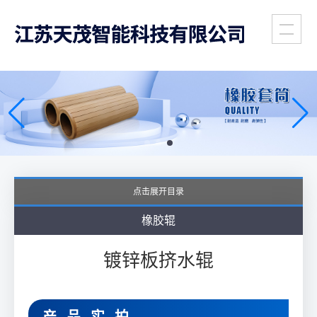
全国销售与服务热线
工业胶辊专家
(86)
139-6172-8958
支持非标定制
点击展开目录
橡胶辊
镀锌板挤水辊