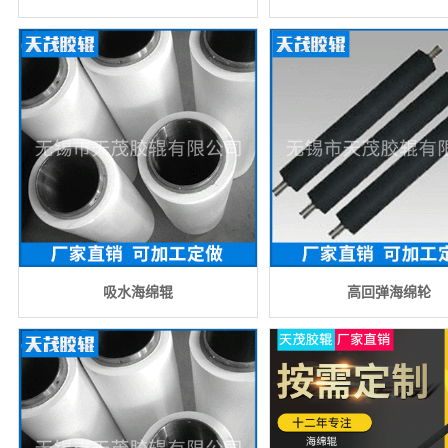
吸水海绵辊
高回弹海绵轮