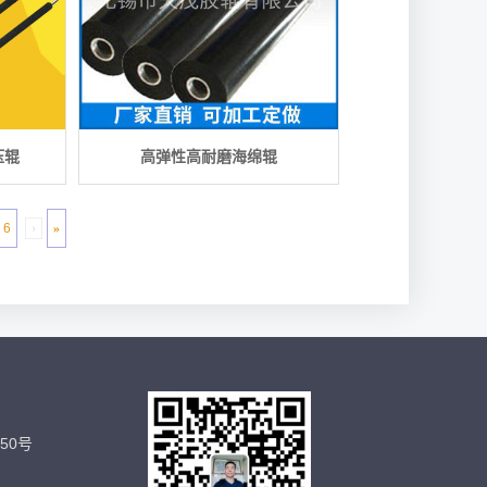
压辊
高弹性高耐磨海绵辊
6
›
»
50号