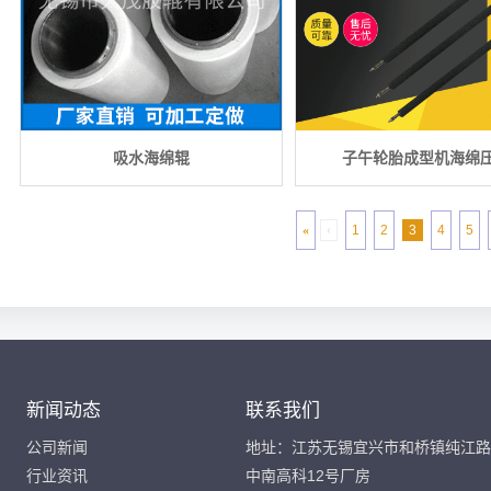
吸水海绵辊
子午轮胎成型机海绵
«
‹
1
2
3
4
5
新闻动态
联系我们
公司新闻
地址：江苏无锡宜兴市和桥镇纯江路
行业资讯
中南高科12号厂房