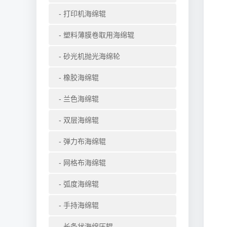
打印机海绵辊
塑料薄膜卷取用海绵辊
砂光机抛光海绵轮
橡胶海绵辊
兰色海绵辊
双层海绵辊
弹力布海绵辊
网格布海绵辊
弧度海绵辊
手持海绵辊
长条状海绵压辊