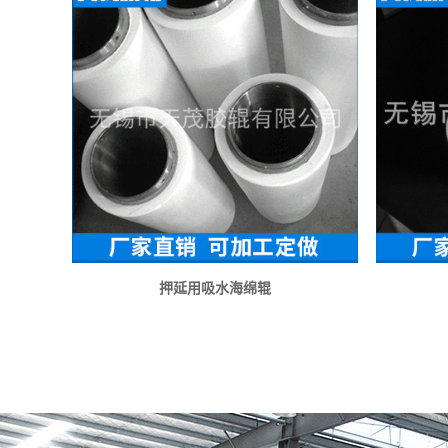
押延用吸水海绵辊