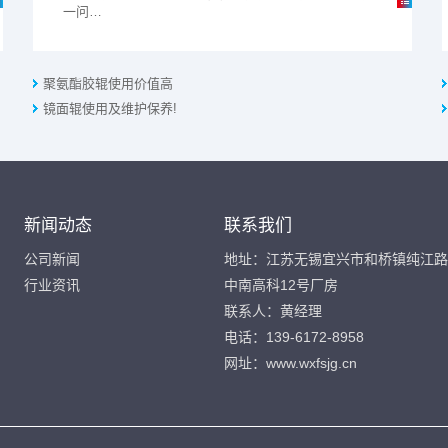
一问…
聚氨酯胶辊使用价值高
镜面辊使用及维护保养!
新闻动态
联系我们
公司新闻
地址：江苏无锡宜兴市和桥镇纯江路
行业资讯
中南高科12号厂房
联系人：黄经理
电话：139-6172-8958
网址：www.wxfsjg.cn