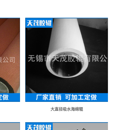
大直径吸水海绵辊