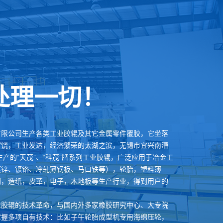
处理一切！
有限公司生产各类工业胶辊及其它金属零件覆胶，它坐落
富饶，工业发达，经济繁荣的太湖之滨，无锡市宜兴南漕
生产的“天茂”、“科茂”牌系列工业胶辊，广泛应用于冶金工
镀锌、镀铬、冷轧薄钢板、马口铁等），轮胎，塑料薄
刷，造纸，皮革，电子，木地板等生产行业，得到用户的
业胶辊的技术革命，与国内外多家橡胶研究中心、大专院
掌握多项自有技术：比如子午轮胎成型机专用海绵压轮，