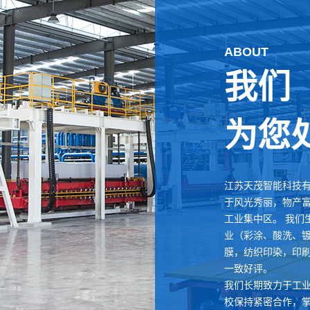
ABOUT
我们
为您
江苏天茂智能科技
于风光秀丽，物产
工业集中区。 我们
业（彩涂、酸洗、
膜，纺织印染，印
一致好评。
我们长期致力于工
校保持紧密合作，